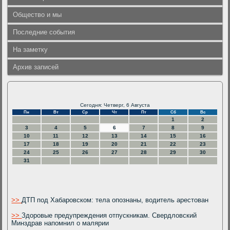
Общество и мы
Последние события
На заметку
Архив записей
Сегодня: Четверг, 6 Августа
Пн
Вт
Ср
Чт
Пт
Сб
Вс
1
2
3
4
5
6
7
8
9
10
11
12
13
14
15
16
17
18
19
20
21
22
23
24
25
26
27
28
29
30
31
>>
ДТП под Хабаровском: тела опознаны, водитель арестован
>>
Здоровые предупреждения отпускникам. Свердловский
Минздрав напомнил о малярии