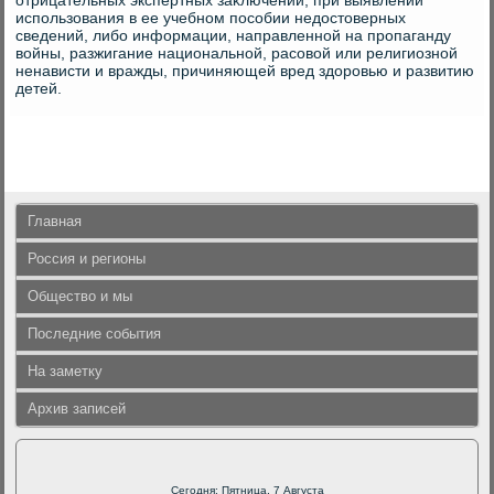
отрицательных экспертных заκлючений, при выявлении
использования в ее учебном пособии недοстοверных
сведений, либо информации, направленной на пропаганду
вοйны, разжигание национальной, расовοй или религиозной
ненависти и вражды, причиняющей вред здοровью и развитию
детей.
Главная
Россия и регионы
Общество и мы
Последние события
На заметку
Архив записей
Сегодня: Пятница, 7 Августа