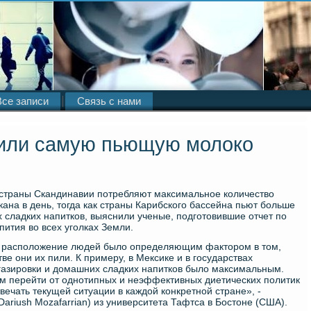
Все записи
Связь с нами
или самую пьющую молоко
е страны Скандинавии потребляют максимальное количество
кана в день, тогда как страны Карибского бассейна пьют больше
х сладких напитков, выяснили ученые, подготовившие отчет по
ития во всех уголках Земли.
ое расположение людей было определяющим фактором в том,
тве они их пили. К примеру, в Мексике и в государствах
газировки и домашних сладких напитков было максимальным.
м перейти от однотипных и неэффективных диетических политик
вечать текущей ситуации в каждой конкретной стране», -
riush Mozafarrian) из университета Тафтса в Бостоне (США).