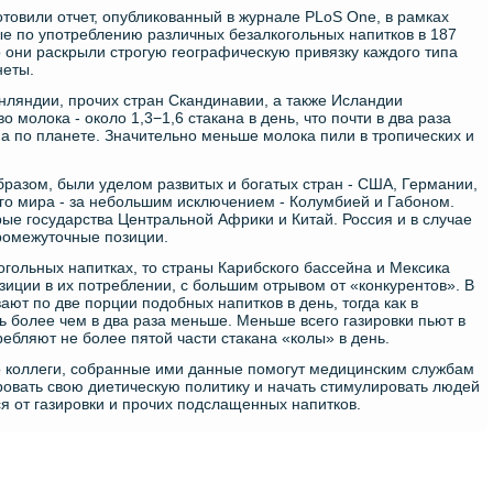
товили отчет, опубликованный в журнале PLoS One, в рамках
ые по употреблению различных безалкогольных напитков в 187
о они раскрыли строгую географическую привязку каждого типа
неты.
нляндии, прочих стран Скандинавии, а также Исландии
 молока - около 1,3−1,6 стакана в день, что почти в два раза
а по планете. Значительно меньше молока пили в тропических и
бразом, были уделом развитых и богатых стран - США, Германии,
ого мира - за небольшим исключением - Колумбией и Габоном.
ые государства Центральной Африки и Китай. Россия и в случае
промежуточные позиции.
огольных напитках, то страны Карибского бассейна и Мексика
иции в их потреблении, с большим отрывом от «конкурентов». В
ют по две порции подобных напитков в день, тогда как в
ь более чем в два раза меньше. Меньше всего газировки пьют в
ребляют не более пятой части стакана «колы» в день.
 коллеги, собранные ими данные помогут медицинским службам
ровать свою диетическую политику и начать стимулировать людей
ься от газировки и прочих подслащенных напитков.