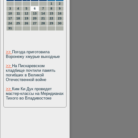
1
2
3
4
5
6
7
8
9
10
11
12
13
14
15
16
17
18
19
20
21
22
23
24
25
26
27
28
29
30
31
>>
Погода приготовила
Воронежу хмурые выходные
>>
На Пискаревском
кладбище почтили память
погибших в Великой
Отечественной войне
>>
Ким Ки Дук проведет
мастер-классы на Меридианах
Тихого во Владивостоке