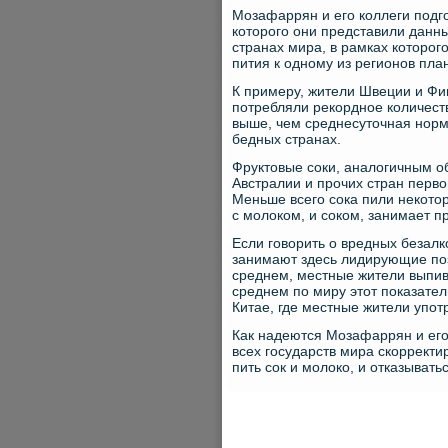
Мозафаррян и его коллеги подго
которого они представили данн
странах мира, в рамках которог
пития к одному из регионов пла
К примеру, жители Швеции и Фи
потребляли рекордное количество
выше, чем среднесуточная норм
бедных странах.
Фруктовые соки, аналогичным о
Австралии и прочих стран перв
Меньше всего сока пили некотор
с молоком, и соком, занимает 
Если говорить о вредных безалк
занимают здесь лидирующие поз
среднем, местные жители выпива
среднем по миру этот показател
Китае, где местные жители упот
Как надеются Мозафаррян и его
всех государств мира скорректи
пить сок и молоко, и отказыват