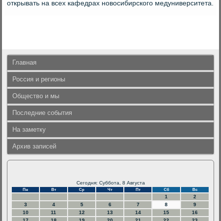
открывать на всех кафедрах новοсибирского медуниверситета.
Главная
Россия и регионы
Общество и мы
Последние события
На заметку
Архив записей
Сегодня: Суббота, 8 Августа
Пн
Вт
Ср
Чт
Пт
Сб
Вс
1
2
3
4
5
6
7
8
9
10
11
12
13
14
15
16
17
18
19
20
21
22
23