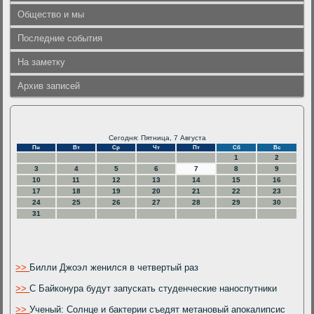
Общество и мы
Последние события
На заметку
Архив записей
Сегодня: Пятница, 7 Августа
Пн
Вт
Ср
Чт
Пт
Сб
Вс
1
2
3
4
5
6
7
8
9
10
11
12
13
14
15
16
17
18
19
20
21
22
23
24
25
26
27
28
29
30
31
>>
Билли Джоэл женился в четвертый раз
>>
С Байконура будут запускать студенческие наноспутники
>>
Ученый: Солнце и бактерии съедят метановый апокалипсис