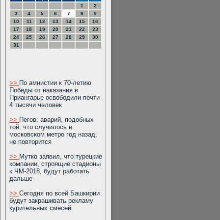
1
2
3
4
5
6
7
8
9
10
11
12
13
14
15
16
17
18
19
20
21
22
23
24
25
26
27
28
29
30
31
>>
По амнистии к 70-летию
Победы от наказания в
Приангарье освободили почти
4 тысячи человек
>>
Пегов: аварий, подобных
той, что случилось в
московском метро год назад,
не повторится
>>
Мутко заявил, что турецкие
компании, строящие стадионы
к ЧМ-2018, будут работать
дальше
>>
Сегодня по всей Башкирии
будут закрашивать рекламу
курительных смесей