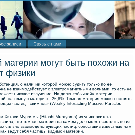
Все записи
Связь с нами
 материи могут быть похожи на
т физики
станция, о наличии которой можно судить только по ее
на не взаимодействует с электромагнитными волнами, то есть не
тражает никакое излучение. На долю «обычной» материи
ой, на темную материю - 26,8%. Темная материя может состоять
их частиц - «вимпов» (Weakly Interacting Massive Particles -
ом Хитоси Мураямы (Hitoshi Murayama) из университета
снила, что темная материя на самом деле может состоять не из
лых сильно взаимодействующих частиц, сопоставив известные нам
 как ведут себя частицы видимой материи.