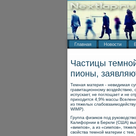
Главная
Новости
Частицы темной
пионы, заявляю
Темная материя - невидимая суб
гравитационному воздействию, о
испускает, не поглощает и не о
приходится 4,9% массы Вселенн
из тяжелых слабовзаимодействующ
WIMP).
Группа физиков под руководств
Калифорнии в Беркли (США) выя
«вимпов», а из «симпов», тяже
свойства темной материи с тем,