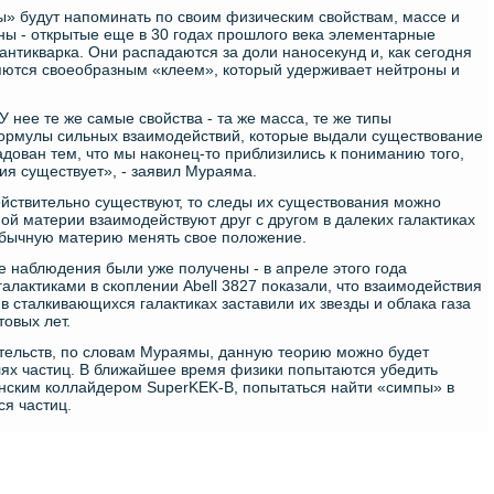
ы» будут напоминать по своим физическим свойствам, массе и
ы - открытые еще в 30 годах прошлого века элементарные
 антикварка. Они распадаются за доли наносекунд и, как сегодня
яются своеобразным «клеем», который удерживает нейтроны и
 нее те же самые свойства - та же масса, те же типы
ормулы сильных взаимодействий, которые выдали существование
адован тем, что мы наконец-то приблизились к пониманию того,
ия существует», - заявил Мураяма.
ействительно существуют, то следы их существования можно
ной материи взаимодействуют друг с другом в далеких галактиках
 обычную материю менять свое положение.
 наблюдения были уже получены - в апреле этого года
алактиками в скоплении Abell 3827 показали, что взаимодействия
 сталкивающихся галактиках заставили их звезды и облака газа
товых лет.
тельств, по словам Мураямы, данную теорию можно будет
ях частиц. В ближайшее время физики попытаются убедить
онским коллайдером SuperKEK-B, попытаться найти «симпы» в
я частиц.