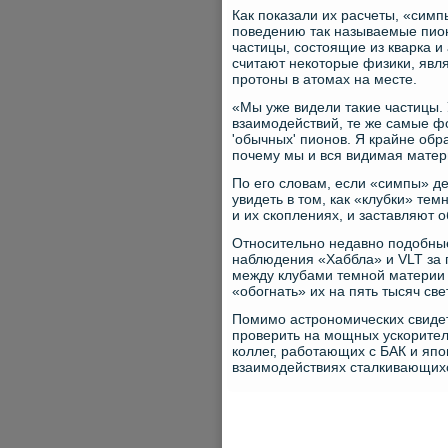
Как показали их расчеты, «симп
поведению так называемые пион
частицы, состоящие из кварка и
считают некоторые физики, явл
протоны в атомах на месте.
«Мы уже видели такие частицы. У
взаимодействий, те же самые ф
'обычных' пионов. Я крайне обр
почему мы и вся видимая матер
По его словам, если «симпы» д
увидеть в том, как «клубки» тем
и их скоплениях, и заставляют
Относительно недавно подобные
наблюдения «Хаббла» и VLT за г
между клубами темной материи в
«обогнать» их на пять тысяч све
Помимо астрономических свиде
проверить на мощных ускорител
коллег, работающих с БАК и яп
взаимодействиях сталкивающихс