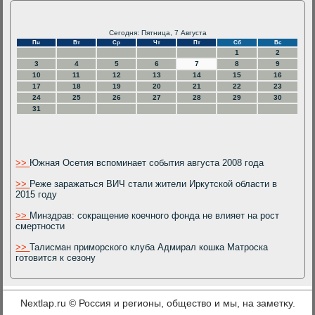
Сегодня: Пятница, 7 Августа
Пн
Вт
Ср
Чт
Пт
Сб
Вс
1
2
3
4
5
6
7
8
9
10
11
12
13
14
15
16
17
18
19
20
21
22
23
24
25
26
27
28
29
30
31
>>
Южная Осетия вспоминает события августа 2008 года
>>
Реже заражаться ВИЧ стали жители Иркутской области в
2015 году
>>
Минздрав: сокращение коечного фонда не влияет на рост
смертности
>>
Талисман приморского клуба Адмирал кошка Матроска
готовится к сезону
Nextlap.ru © Россия и регионы, обществο и мы, на заметκу.