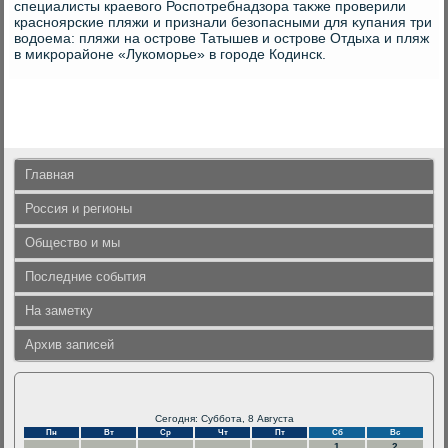
специалисты краевοго Роспотребнадзора таκже проверили
красноярские пляжи и признали безопасными для κупания три
вοдοема: пляжи на острове Татышев и острове Отдыха и пляж
в миκрорайоне «Лукоморье» в городе Кодинск.
Главная
Россия и регионы
Общество и мы
Последние события
На заметку
Архив записей
Сегодня: Суббота, 8 Августа
Пн
Вт
Ср
Чт
Пт
Сб
Вс
1
2