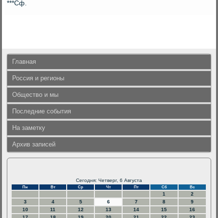
***Сф.
Главная
Россия и регионы
Общество и мы
Последние события
На заметку
Архив записей
Сегодня: Четверг, 6 Августа
Пн
Вт
Ср
Чт
Пт
Сб
Вс
1
2
3
4
5
6
7
8
9
10
11
12
13
14
15
16
17
18
19
20
21
22
23