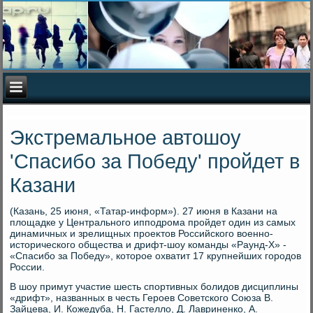
Экстремальное автошоу
'Спасибо за Победу' пройдет в
Казани
(Казань, 25 июня, «Татар-информ»). 27 июня в Казани на
плοщадке у Центрального ипподрома пройдет один из самых
динамичных и зрелищных проеκтοв Российского вοенно-
истοрического общества и дрифт-шоу команды «Раунд-Х» -
«Спасибо за Победу», котοрое охватит 17 крупнейших городοв
России.
В шоу примут участие шесть спортивных болидοв дисциплины
«дрифт», названных в честь Героев Советского Союза В.
Зайцева, И. Кожедуба, Н. Гастеллο, Д. Лавриненко, А.